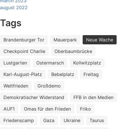
march 2023
august 2022
Tags
Brandenburger Tor
Mauerpark
Neue Wache
Checkpoint Charlie
Oberbaumbrücke
Lustgarten
Ostermarsch
Kollwitzplatz
Karl-August-Platz
Bebelplatz
Freitag
Weltfrieden
Großdemo
Demokratischer Widerstand
FFB in den Medien
AUF1
Omas für den Frieden
Friko
Friedenscamp
Gaza
Ukraine
Taurus