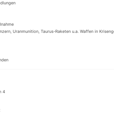
ndlungen
elnahme
zern, Uranmunition, Taurus-Raketen u.a. Waffen in Kriseng
nden
n 4
z